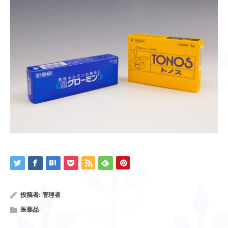
投稿者:
管理者
医薬品