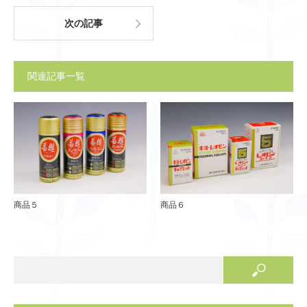
次の記事
関連記事一覧
商品５
商品６